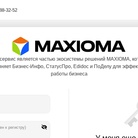
88-32-52
 сервис является частью экосистемы решений MAXIOMA, ко
няет Бизнес-Инфо, СтатусПро, Edidoc и ПоДелу для эффе
работы бизнеса
ен к регистру)
У меня еще 