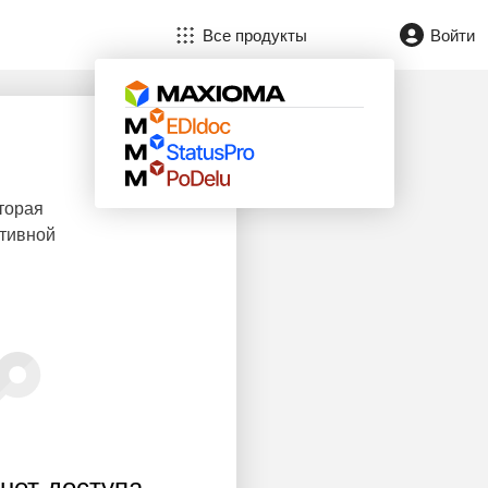
Все продукты
Войти
торая
ктивной
нет доступа