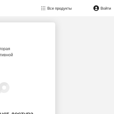
Все продукты
Войти
торая
ктивной
нет доступа