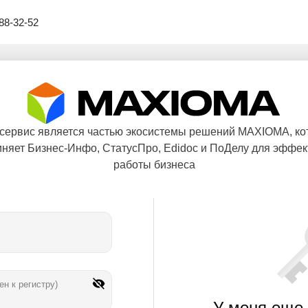
88-32-52
 сервис является частью экосистемы решений MAXIOMA, ко
няет Бизнес-Инфо, СтатусПро, Edidoc и ПоДелу для эффе
работы бизнеса
ен к регистру)
У меня еще 