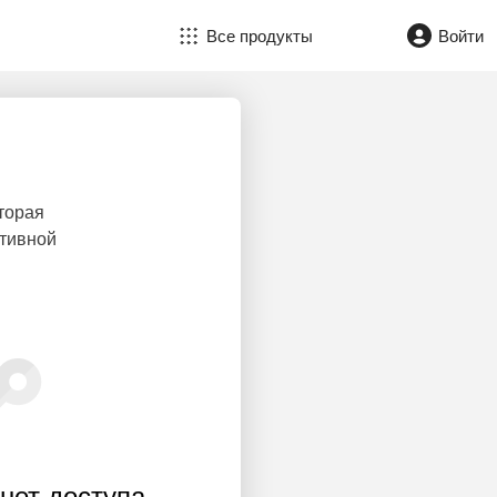
Все продукты
Войти
торая
ктивной
нет доступа