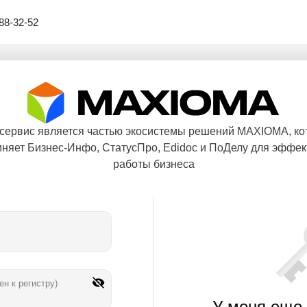
88-32-52
 сервис является частью экосистемы решений MAXIOMA, ко
няет Бизнес-Инфо, СтатусПро, Edidoc и ПоДелу для эффе
работы бизнеса
ен к регистру)
У меня еще 