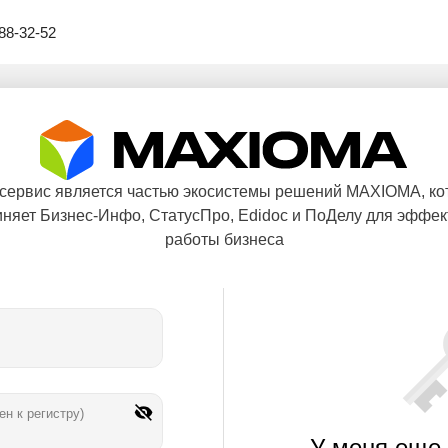
88-32-52
 сервис является частью экосистемы решений MAXIOMA, ко
няет Бизнес-Инфо, СтатусПро, Edidoc и ПоДелу для эффе
работы бизнеса
ен к регистру)
У меня еще 