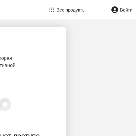
Все продукты
Войти
торая
ктивной
нет доступа