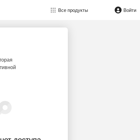
Все продукты
Войти
торая
ктивной
нет доступа