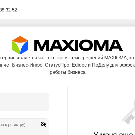
88-32-52
 сервис является частью экосистемы решений MAXIOMA, ко
няет Бизнес-Инфо, СтатусПро, Edidoc и ПоДелу для эффе
работы бизнеса
ен к регистру)
У меня еще 